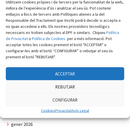
Utilitzem cookies pròpies i de tercers per la funcionalitat de la web,
Comentaris recents
millora de l’experiència d’ús i analitzar el seu ús. Pot contenir
enllaços a llocs de tercers amb Polítiques alienes a la del
Responsable del Tractament que Vostè podrà decidir si accepta o
EA3GEO, Daniel Solé Rico
en
Recopilació digital gener
no quan accedeixi a ells. Els nostres proveïdors tecnològics
2019
necessaris es troben subjectes al DPF o similars. Cliqueu
Política
admin
en
Aplicació Android que permet accedir a
de Privacitat
o
Política de Cookies
per a més informació. Pot
acceptar totes les cookies prement el botó "ACCEPTAR" o
reflectors DSTAR
configurar-les amb el botó “CONFIGURAR” o rebutjar el seu ús
admin
en
Micro satèl·lit D-STAR ONE
prement el botó "REBUTJAR".
Arxius
ACCEPTAR
juliol 2026
REBUTJAR
juny 2026
CONFIGURAR
maig 2026
Cookies
Privacitat
Avís Legal
març 2026
gener 2026