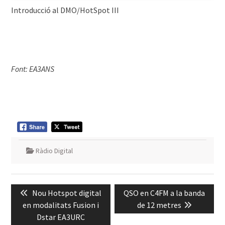
Introducció al DMO/HotSpot III
Font: EA3ANS
Ràdio Digital
Navegació
Previous
Next
Nou Hotspot digital
QSO en C4FM a la banda
d'entrades
post:
post:
en modalitats Fusion i
de 12 metres
Dstar EA3URC