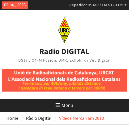
Skip
06 ag., 2026
Repetidor DSTAR / FM a 1200 MHz
to
MMDVM-IQ
content
Mapa DStar a Catalunya, juliol
2026
Radio DIGITAL
DStar, C4FM Fusion, DMR, Echolink i Veu Digital
Menu
Home
Ràdio Digital
Vídeos MercaHam 2018