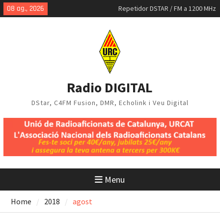
Skip
08 ag., 2026
Repetidor DSTAR / FM a 1200 MHz
to
MMDVM-IQ
content
Mapa DStar a Catalunya, juliol
2026
Radio DIGITAL
DStar, C4FM Fusion, DMR, Echolink i Veu Digital
Menu
Home
2018
agost