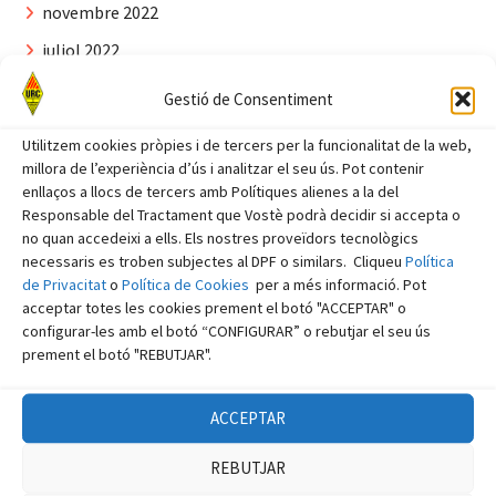
novembre 2022
juliol 2022
juny 2022
Gestió de Consentiment
abril 2022
Utilitzem cookies pròpies i de tercers per la funcionalitat de la web,
març 2022
millora de l’experiència d’ús i analitzar el seu ús. Pot contenir
enllaços a llocs de tercers amb Polítiques alienes a la del
febrer 2022
Responsable del Tractament que Vostè podrà decidir si accepta o
no quan accedeixi a ells. Els nostres proveïdors tecnològics
gener 2022
necessaris es troben subjectes al DPF o similars. Cliqueu
Política
octubre 2021
de Privacitat
o
Política de Cookies
per a més informació. Pot
acceptar totes les cookies prement el botó "ACCEPTAR" o
agost 2021
configurar-les amb el botó “CONFIGURAR” o rebutjar el seu ús
juliol 2021
prement el botó "REBUTJAR".
juny 2021
ACCEPTAR
abril 2021
desembre 2020
REBUTJAR