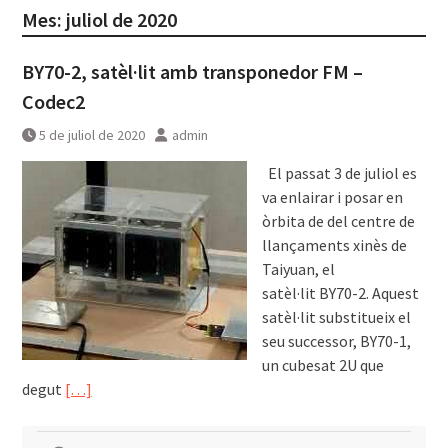
Mes:
juliol de 2020
BY70-2, satèl·lit amb transponedor FM –
Codec2
5 de juliol de 2020
admin
͏͏ ͏͏ El passat 3 de juliol es
va enlairar i posar en
òrbita de del centre de
llançaments xinès de
Taiyuan, el
satèl·lit BY70-2. Aquest
satèl·lit substitueix el
seu successor, BY70-1,
un cubesat 2U que
degut
[…]