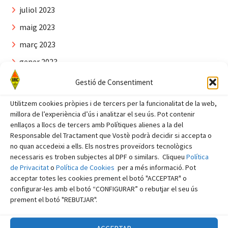
juliol 2023
maig 2023
març 2023
gener 2023
novembre 2022
Gestió de Consentiment
juliol 2022
Utilitzem cookies pròpies i de tercers per la funcionalitat de la web,
juny 2022
millora de l’experiència d’ús i analitzar el seu ús. Pot contenir
enllaços a llocs de tercers amb Polítiques alienes a la del
abril 2022
Responsable del Tractament que Vostè podrà decidir si accepta o
no quan accedeixi a ells. Els nostres proveïdors tecnològics
març 2022
necessaris es troben subjectes al DPF o similars. Cliqueu
Política
febrer 2022
de Privacitat
o
Política de Cookies
per a més informació. Pot
acceptar totes les cookies prement el botó "ACCEPTAR" o
gener 2022
configurar-les amb el botó “CONFIGURAR” o rebutjar el seu ús
prement el botó "REBUTJAR".
octubre 2021
agost 2021