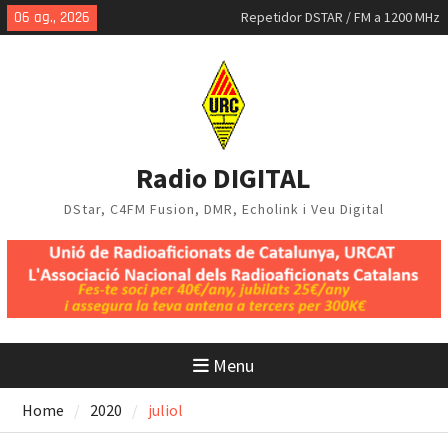
Skip
06 ag., 2026
Repetidor DSTAR / FM a 1200 MHz
to
MMDVM-IQ
content
Mapa DStar a Catalunya, juliol
2026
Radio DIGITAL
DStar, C4FM Fusion, DMR, Echolink i Veu Digital
Menu
Home
2020
juliol