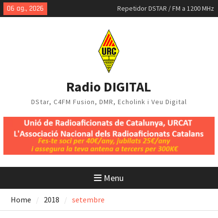
Skip
06 ag., 2026
Repetidor DSTAR / FM a 1200 MHz
to
MMDVM-IQ
content
Mapa DStar a Catalunya, juliol
2026
Radio DIGITAL
DStar, C4FM Fusion, DMR, Echolink i Veu Digital
Menu
Home
2018
setembre