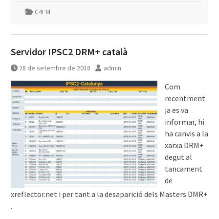
C4FM
Servidor IPSC2 DRM+ català
28 de setembre de 2018
admin
Com
recentment
ja es va
informar, hi
ha canvis a la
xarxa DRM+
degut al
tancament
de
xreflector.net i per tant a la desaparició dels Masters DMR+
.