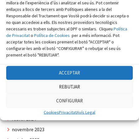
millora de l’experiència d’ús i analitzar el seu ús. Pot contenir
setembre 2025
enllaços a llocs de tercers amb Polítiques alienes a la del
maig 2025
Responsable del Tractament que Vostè podrà decidir si accepta o
no quan accedeixi a ells. Els nostres proveïdors tecnològics
abril 2025
necessaris es troben subjectes al DPF o similars. Cliqueu
Política
març 2025
de Privacitat
o
Política de Cookies
per a més informació. Pot
acceptar totes les cookies prement el botó "ACCEPTAR" o
febrer 2025
configurar-les amb el botó “CONFIGURAR” o rebutjar el seu ús
prement el botó "REBUTJAR".
gener 2025
setembre 2024
ACCEPTAR
agost 2024
REBUTJAR
juny 2024
abril 2024
CONFIGURAR
març 2024
Cookies
Privacitat
Avís Legal
febrer 2024
novembre 2023