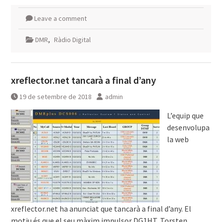
Leave a comment
DMR
,
Ràdio Digital
xreflector.net tancarà a final d’any
19 de setembre de 2018
admin
L’equip que
desenvolupa
la web
xreflector.net ha anunciat que tancarà a final d’any. El
motiu és que el seu màxim impulsor DG1HT, Torsten ,