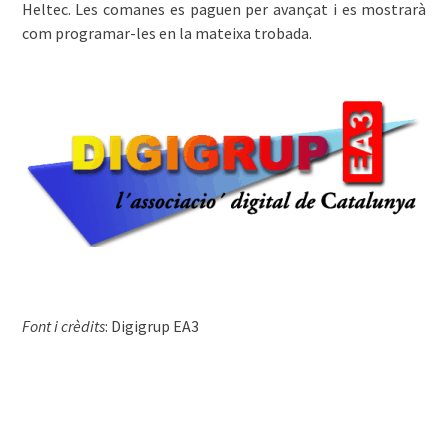
Heltec. Les comanes es paguen per avançat i es mostrarà
com programar-les en la mateixa trobada.
͏͏ ͏͏ ͏
Font i crèdits
: Digigrup EA3
͏͏ ͏͏ ͏