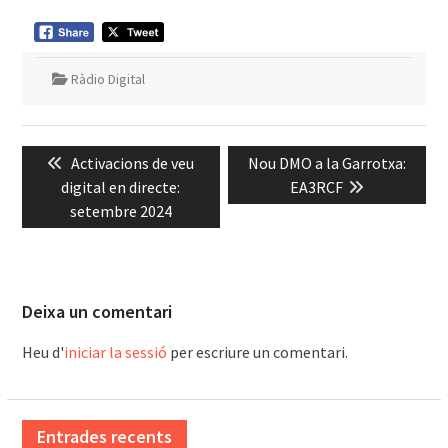
Ràdio Digital
Navegació
Previous
Next
Activacions de veu
Nou DMO a la Garrotxa:
d'entrades
post:
post:
digital en directe:
EA3RCF
setembre 2024
Deixa un comentari
Heu d'
iniciar la sessió
per escriure un comentari.
Entrades recents