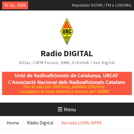
Skip
10 ag., 2026
Repetidor DSTAR / FM a 1200 MHz
to
MMDVM-IQ
content
Mapa DStar a Catalunya, juliol
2026
Radio DIGITAL
DStar, C4FM Fusion, DMR, Echolink i Veu Digital
Menu
Home
Ràdio Digital
Xerrada LORA-APRS