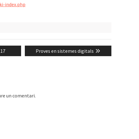
iki-index.php
Next
017
Proves en sistemes digitals
post:
ure un comentari.