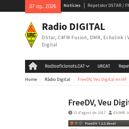
Skip
Notícies
Repetidor DSTAR / F
07 ag., 2026
to
MMDVM-IQ
content
Mapa DStar a Cataluny
Radio DIGITAL
DStar, C4FM Fusion, DMR, Echolink i 
Digital
Radioaficionats.CAT
URCAT
Repe
Home
Home
Ràdio Digital
FreeDV, Veu Digital en HF
FreeDV, Veu Digi
15 d'agost de 2017
EA3WR J