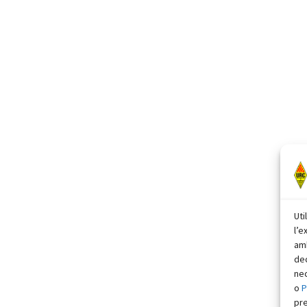
Uti
l’e
amb
dec
nec
o
P
pr