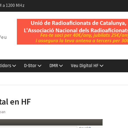
M a 1200 MHz
a, juliol 2026
Veu
tidors
D-Star
DMR
Veu Digital HF
tal en HF
oan