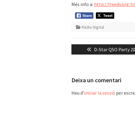
Més info a:
http://freedv.org/t
Ràdio Digital
Navegació
Previous
D-Star QSO Party 2
d'entrades
post:
Deixa un comentari
Heu d'
iniciar la sessió
per escri