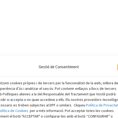
Gestió de Consentiment
litzem cookies pròpies i de tercers per la funcionalitat de la web, millora d
xperiència d’ús i analitzar el seu ús. Pot contenir enllaços a llocs de tercers
 Polítiques alienes a la del Responsable del Tractament que Vostè podrà
idir si accepta o no quan accedeixi a ells. Els nostres proveïdors tecnològ
essaris es troben subjectes al DPF o similars. Cliqueu
Política de Privacita
olítica de Cookies
per a més informació. Pot acceptar totes les cookies
ement el botó "ACCEPTAR" o configurar-les amb el botó “CONFIGURAR” o