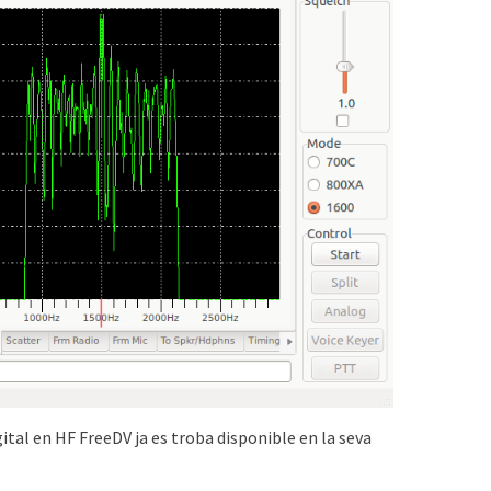
gital en HF FreeDV ja es troba disponible en la seva