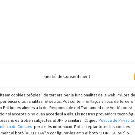
Gestió de Consentiment
litzem cookies pròpies i de tercers per la funcionalitat de la web, millora d
xperiència d’ús i analitzar el seu ús. Pot contenir enllaços a llocs de tercers
 Polítiques alienes a la del Responsable del Tractament que Vostè podrà
idir si accepta o no quan accedeixi a ells. Els nostres proveïdors tecnològ
essaris es troben subjectes al DPF o similars. Cliqueu
Política de Privacita
olítica de Cookies
per a més informació. Pot acceptar totes les cookies
ement el botó "ACCEPTAR" o configurar-les amb el botó “CONFIGURAR” o