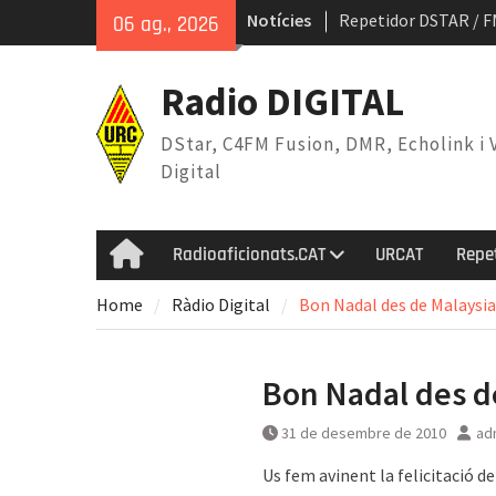
Skip
Notícies
Repetidor DSTAR / F
06 ag., 2026
to
MMDVM-IQ
content
Mapa DStar a Catalun
Radio DIGITAL
DStar, C4FM Fusion, DMR, Echolink i 
Digital
Radioaficionats.CAT
URCAT
Repe
Home
Home
Ràdio Digital
Bon Nadal des de Malaysia
Bon Nadal des d
31 de desembre de 2010
ad
Us fem avinent la felicitació d