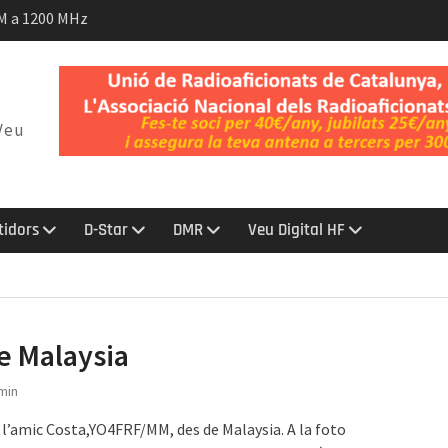
M a 1200 MHz
ya, juliol 2026
Veu
tidors
D-Star
DMR
Veu Digital HF
e Malaysia
min
e l’amic Costa,YO4FRF/MM, des de Malaysia. A la foto