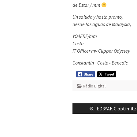
de Dstar / mm
Un saludo y hasta pronto,
desde las aguas de Malaysia,
YO4FRF/mm
Costa
IT Officer mv Clipper Odyssey.
Constantin ¨Costa» Benedic
Ràdio Digital
Navegació
Previous
ED3YAK C optimitz
d'entrades
post: