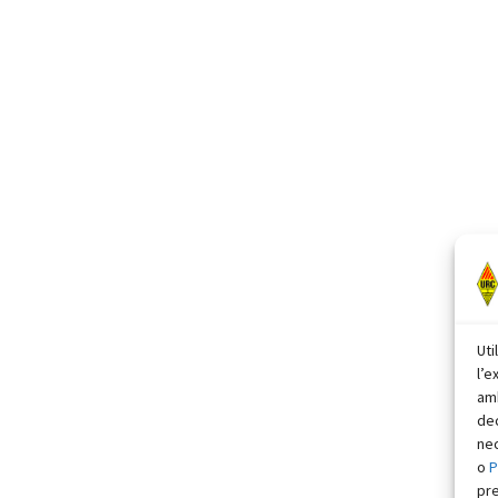
Uti
l’e
amb
dec
nec
o
P
pr